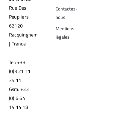
Rue Des
Contactez-
Peupliers
nous
62120
Mentions
Racquinghem
légales
| France
Tel: +33
(0)3 21 11
35 11
Gsm: +33
(0) 6 64
14 14 18